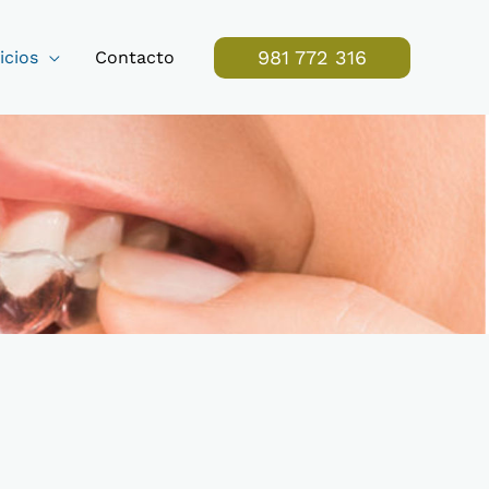
981 772 316
icios
Contacto